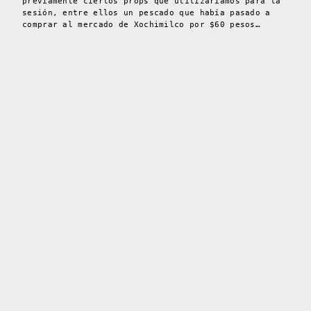
previamente ciertos props que utilizaríamos para la
sesión, entre ellos un pescado que había pasado a
comprar al mercado de Xochimilco por $60 pesos…