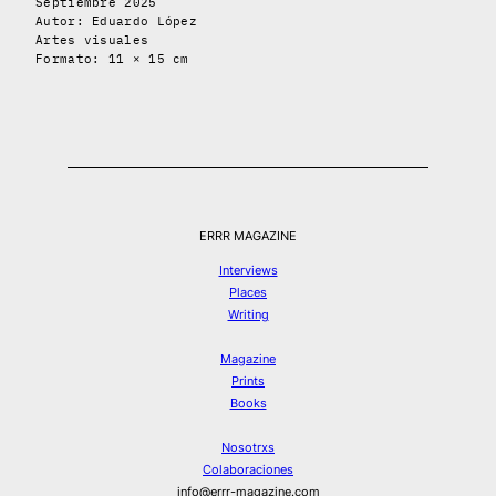
Septiembre 2025
Autor: Eduardo López
Artes visuales
Formato: 11 × 15 cm
ERRR MAGAZINE
Interviews
Places
Writing
Magazine
Prints
Books
Nosotrxs
Colaboraciones
info@errr-magazine.com