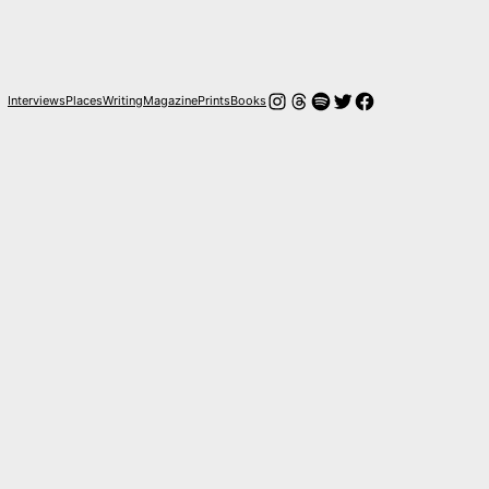
Instagram
Hilos
Spotify
Twitter
Facebook
Interviews
Places
Writing
Magazine
Prints
Books