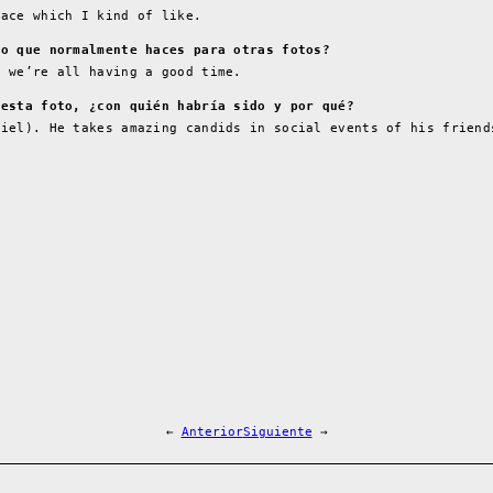
face which I kind of like.
lo que normalmente haces para otras fotos?
n we’re all having a good time.
 esta foto, ¿con quién habría sido y por qué?
niel). He takes amazing candids in social events of his friend
←
Anterior
Siguiente
→