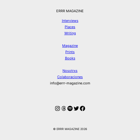
ERRR MAGAZINE
Interviews
Places
Writing
Magazine
Prints
Books
Nosotrxs
Colaboraciones
info@errr-magazine.com
Instagram
Hilos
Spotify
Twitter
Facebook
© ERRR MAGAZINE 2026