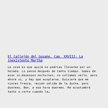
El Callejón del Gusano. Cap. XXVIII: La
inexistente Martha
La cosa es que quizá no podrías llevarme por un
helado. Lo pensé después de tanto tiempo. Somos de
esos in.deseosos nocturnos, no solíamos serlo, pero
ahora si, y hay que acoplarse. Quisiera que me
vieras fresca, recién salida de la ducha, pero
duermes, Ben, a esa hora duermes. Me acostumbré
tanto a verte cuando la…