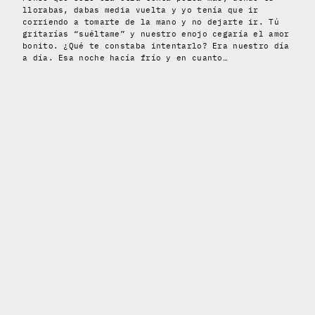
llorabas, dabas media vuelta y yo tenía que ir
corriendo a tomarte de la mano y no dejarte ir. Tú
gritarías “suéltame” y nuestro enojo cegaría el amor
bonito. ¿Qué te constaba intentarlo? Era nuestro día
a día. Esa noche hacía frío y en cuanto…
ERRR MAGAZINE
Interviews
Places
Writing
Magazine
Prints
Books