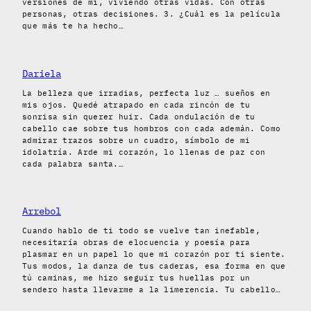
versiones de mi, viviendo otras vidas. Con otras
personas, otras decisiones. 3. ¿Cuál es la película
que más te ha hecho…
Dariela
La belleza que irradias, perfecta luz … sueños en
mis ojos. Quedé atrapado en cada rincón de tu
sonrisa sin querer huir. Cada ondulación de tu
cabello cae sobre tus hombros con cada ademán. Como
admirar trazos sobre un cuadro, símbolo de mi
idolatría. Arde mi corazón, lo llenas de paz con
cada palabra santa.…
Arrebol
Cuando hablo de ti todo se vuelve tan inefable,
necesitaría obras de elocuencia y poesía para
plasmar en un papel lo que mi corazón por ti siente.
Tus modos, la danza de tus caderas, esa forma en que
tú caminas, me hizo seguir tus huellas por un
sendero hasta llevarme a la limerencia. Tu cabello…