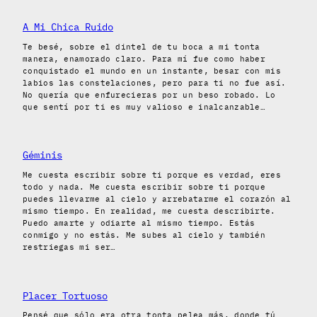
A Mi Chica Ruido
Te besé, sobre el dintel de tu boca a mi tonta
manera, enamorado claro. Para mí fue como haber
conquistado el mundo en un instante, besar con mis
labios las constelaciones, pero para ti no fue así.
No quería que enfurecieras por un beso robado. Lo
que sentí por ti es muy valioso e inalcanzable…
Géminis
Me cuesta escribir sobre ti porque es verdad, eres
todo y nada. Me cuesta escribir sobre ti porque
puedes llevarme al cielo y arrebatarme el corazón al
mismo tiempo. En realidad, me cuesta describirte.
Puedo amarte y odiarte al mismo tiempo. Estás
conmigo y no estás. Me subes al cielo y también
restriegas mi ser…
Placer Tortuoso
Pensé que sólo era otra tonta pelea más, donde tú