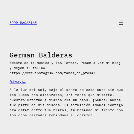
Saltar
al
contenido
ERRR MAGAZINE
German Balderas
Amante de la música y las letras. Pasen a ver mi blog
y dejen su follow.
https://www.instagram.com/ramos_de_prosa/
Always…
A la luz del sol, bajo el manto de cada nube sin que
las luces nos alcanzaran, ahí tenía que mirarte,
nuestro entorno a diario era un caos. ¿Sabes? Nunca
fue parte de mis deseos. La situación idónea contigo
era estar entre tus brazos, tú besando mi frente con
los ojos cerrados robándome el corazón.…