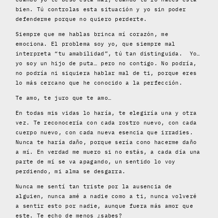
bien. Tú controlas esta situación y yo sin poder
defenderme porque no quiero perderte.
Siempre que me hablas brinca mí corazón, me
emociona. El problema soy yo, que siempre mal
interpreta “tu amabilidad”, tú tan distinguida. Yo…
yo soy un hijo de puta… pero no contigo. No podría,
no podría ni siquiera hablar mal de ti, porque eres
lo más cercano que he conocido a la perfección.
Te amo, te juro que te amo…
En todas mis vidas lo haría, te elegiría una y otra
vez. Te reconocería con cada rostro nuevo, con cada
cuerpo nuevo, con cada nueva esencia que irradies.
Nunca te haría daño, porque sería cono hacerme daño
a mí. En verdad me muero si no estás, a cada día una
parte de mí se va apagando, un sentido lo voy
perdiendo, mi alma se desgarra.
Nunca me sentí tan triste por la ausencia de
alguien, nunca amé a nadie como a ti, nunca volveré
a sentir esto por nadie, aunque fuera más amor que
este. Te echo de menos ¿sabes?