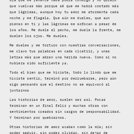
día que me levante nada podrá conmigo y no quiero
que vuelvas más porque sé que me habrá costado más
que lágrimas, aunque hoy tu amor me atormenta cada
noche y me flagela. Que aún me dueles, que aun
pienso en ti y las lágrimas me sofocan a pesar de
los años. Me duele el pecho, me duele la frente, me
duelen los ojos. Me dueles.
Me dueles y me torturo con nuestras conversaciones,
me clavo tus palabras en cada cicatriz, y unas
letras más que abran una herida nueva. Como si no
hubiera sido suficiente ya.
Todo el bien que me hiciste, todo lo lindo que me
hiciste sentir, terminó por derrumbarse, pero aún
sigo pensando que el destino no se equivocó al
juntarnos
Las historias de amor, suelen ser así. Pocas
terminan en un final feliz y muchas otras con
sentimientos creados sin cargos de responsabilidad.
Y terminan por quebrarnos.
Otras historias de amor acaban como la mía; sin
poder seguir, sin poder olvidar, sin dejar de