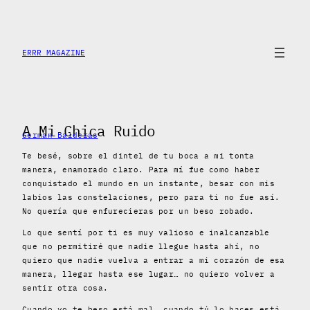
Saltar
al
contenido
ERRR MAGAZINE
A Mi Chica Ruido
German Balderas
Te besé, sobre el dintel de tu boca a mi tonta
manera, enamorado claro. Para mí fue como haber
conquistado el mundo en un instante, besar con mis
labios las constelaciones, pero para ti no fue así.
No quería que enfurecieras por un beso robado.
Lo que sentí por ti es muy valioso e inalcanzable
que no permitiré que nadie llegue hasta ahí, no
quiero que nadie vuelva a entrar a mi corazón de esa
manera, llegar hasta ese lugar… no quiero volver a
sentir otra cosa.
Cuando yo te beso está mal, cuando tú lo haces está