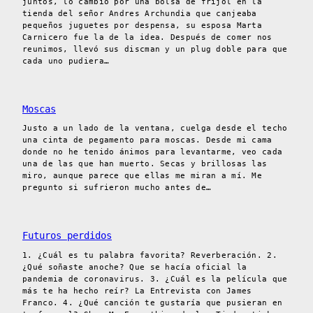
juntos, lo cambió por una bolsa de frijol en la
tienda del señor Andres Archundia que canjeaba
pequeños juguetes por despensa, su esposa Marta
Carnicero fue la de la idea. Después de comer nos
reunimos, llevó sus discman y un plug doble para que
cada uno pudiera…
Moscas
Justo a un lado de la ventana, cuelga desde el techo
una cinta de pegamento para moscas. Desde mi cama
donde no he tenido ánimos para levantarme, veo cada
una de las que han muerto. Secas y brillosas las
miro, aunque parece que ellas me miran a mí. Me
pregunto si sufrieron mucho antes de…
Futuros perdidos
1. ¿Cuál es tu palabra favorita? Reverberación. 2.
¿Qué soñaste anoche? Que se hacía oficial la
pandemia de coronavirus. 3. ¿Cuál es la película que
más te ha hecho reír? La Entrevista con James
Franco. 4. ¿Qué canción te gustaría que pusieran en