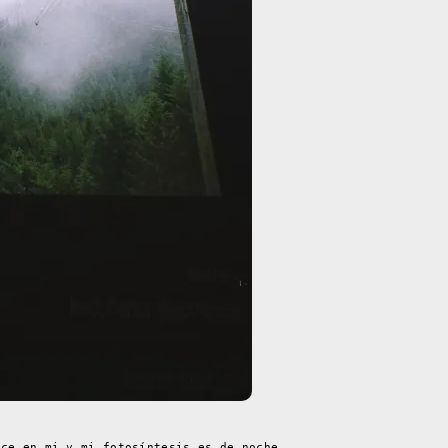
ece en mi y mi fotosíntesis es de noche.