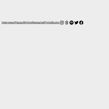
Instagram
Hilos
Spotify
Twitter
Facebook
Interviews
Places
Writing
Magazine
Prints
Books