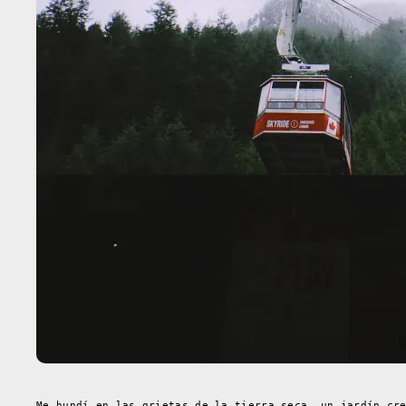
Me hundí en las grietas de la tierra seca, un jardín cr