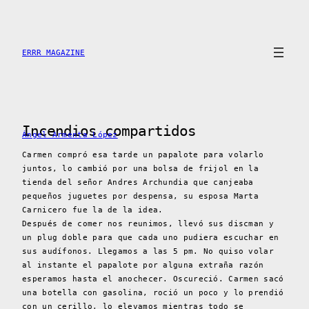
Saltar
al
contenido
ERRR MAGAZINE
Incendios compartidos
Ángel Armenta López
Carmen compró esa tarde un papalote para volarlo
juntos, lo cambió por una bolsa de frijol en la
tienda del señor Andres Archundia que canjeaba
pequeños juguetes por despensa, su esposa Marta
Carnicero fue la de la idea.
Después de comer nos reunimos, llevó sus discman y
un plug doble para que cada uno pudiera escuchar en
sus audífonos. Llegamos a las 5 pm. No quiso volar
al instante el papalote por alguna extraña razón
esperamos hasta el anochecer. Oscureció. Carmen sacó
una botella con gasolina, roció un poco y lo prendió
con un cerillo, lo elevamos mientras todo se