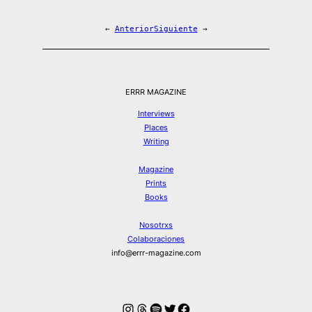
←
Anterior
Siguiente
→
ERRR MAGAZINE
Interviews
Places
Writing
Magazine
Prints
Books
Nosotrxs
Colaboraciones
info@errr-magazine.com
Instagram
Hilos
Spotify
Twitter
Facebook