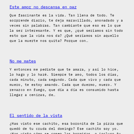
Este amor no descansa en paz
Que fascinante es la vida. Tan llena de todo. Te
sorprende diario, te deja maravillado, anonadado y a
veces sin palabras. Tan cambiante que eso es lo que
la ser interesante. Y es que, ¿qué seríamos sin todo
esto que la vida nos da? ¿Qué seríamos sin aquello
que la muerte nos quita? Porque con…
No me mates
Y entonces me pediste que te amara, y así lo hice,
lo hago y lo haré. Siempre te amo, todos los días,
cada minuto, cada segundo. Cada que vivo y cada que
muero, te estoy amando. Cada que duermo, muero. Y
renazco en fuego, que día a día es consumido hasta
llegar a cenizas, de…
El sentido de la vista
¿Has visto ese cachito, esa boronita de la pizza que
quedó de tu cruda del domingo? Ese cachito soy yo.
¿Has visto cómo se comen las hormigas, o incluso tu