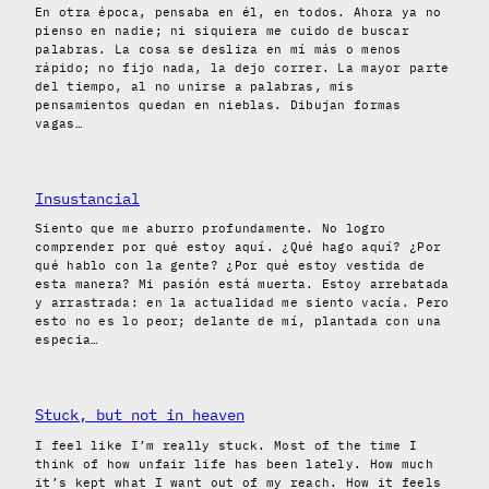
En otra época, pensaba en él, en todos. Ahora ya no
pienso en nadie; ni siquiera me cuido de buscar
palabras. La cosa se desliza en mí más o menos
rápido; no fijo nada, la dejo correr. La mayor parte
del tiempo, al no unirse a palabras, mis
pensamientos quedan en nieblas. Dibujan formas
vagas…
Insustancial
Siento que me aburro profundamente. No logro
comprender por qué estoy aquí. ¿Qué hago aquí? ¿Por
qué hablo con la gente? ¿Por qué estoy vestida de
esta manera? Mi pasión está muerta. Estoy arrebatada
y arrastrada: en la actualidad me siento vacía. Pero
esto no es lo peor; delante de mí, plantada con una
especia…
Stuck, but not in heaven
I feel like I’m really stuck. Most of the time I
think of how unfair life has been lately. How much
it’s kept what I want out of my reach. How it feels