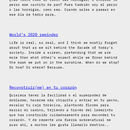
perro ese cachito de pan? Pues también soy el perro
o las hormigas, como sea. Cuando sales a pasear en
ese día de tedio para…
World’s 2020 reminder
Life is real, so real, and I think we mostly forget
about that as we sit behind the facade of today’s
society. Inside a screen, pretending that we are
more than what other’s expect while we frown behind
the mask we put on in the sunshine. When do we stop?
Or how? Or where? Because…
Reconstruir(me) en tu corazón
Quisiera tener la facilidad o el superpoder de
doblarme, hacerme más chiquita y entrar en tu pecho,
escalar tu caja torácica, plantando flores para
marcar mi camino, tejiendo a través del laberinto
que has construido cuidadosamente para esconder tu
corazón. Y de repente una fuerza sobrenatural me
puso ahí, a muchos les gusta llamarlo destino.…