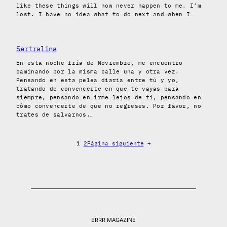
like these things will now never happen to me. I’m
lost. I have no idea what to do next and when I…
Sertralina
En esta noche fría de Noviembre, me encuentro
caminando por la misma calle una y otra vez.
Pensando en esta pelea diaria entre tú y yo,
tratando de convencerte en que te vayas para
siempre, pensando en irme lejos de ti, pensando en
cómo convencerte de que no regreses. Por favor, no
trates de salvarnos.…
1
2
Página siguiente
→
ERRR MAGAZINE