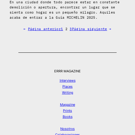
En una ciudad donde todo parece estar en constante
demolición o apertura, encontrar un lugar que se
sienta como hogar es un pequeño milagro. Aquiles
acaba de entrar a la Guía MICHELIN 2025.
←
Página anterior
1
2
3
Página siguiente
→
ERRR MAGAZINE
Interviews
Places
Writing
Magazine
Prints
Books
Nosotrxs
Colaboraciones