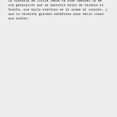
La historia de Little Jesus ha sido también la de
una generación que se permitió dejar de hacerse el
fuerte, que baila mientras se le rompe el corazón, y
que no necesita grandes metáforas para decir cosas
que duelen.