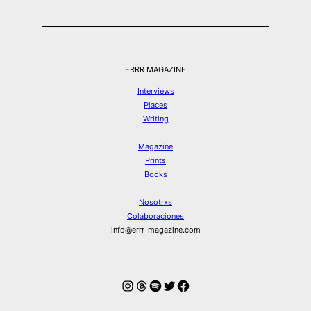
ERRR MAGAZINE
Interviews
Places
Writing
Magazine
Prints
Books
Nosotrxs
Colaboraciones
info@errr-magazine.com
Instagram
Hilos
Spotify
Twitter
Facebook