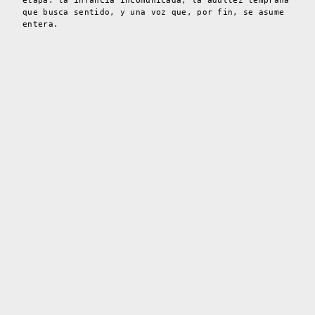
etapa: la infancia incomunicada, la adultez temprana
que busca sentido, y una voz que, por fin, se asume
entera.