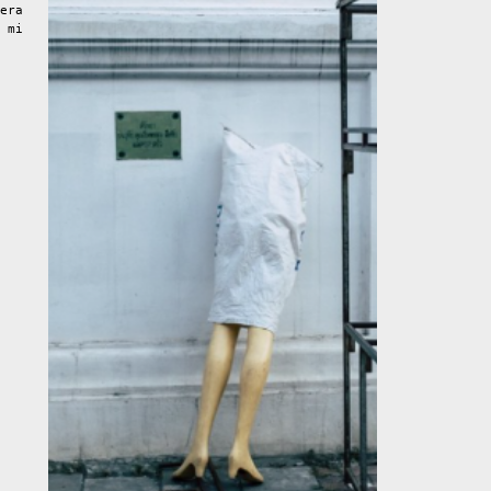
era
 mi