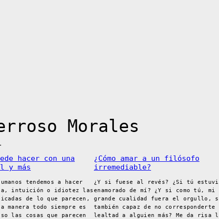
erroso Morales
.
ede hacer con una
¿Cómo amar a un filósofo
l y más
irremediable?
humanos tendemos a hacer
¿Y si fuese al revés? ¿Si tú estuvi
ia, intuición o idiotez las
enamorado de mí? ¿Y si como tú, mi 
licadas de lo que parecen,
grande cualidad fuera el orgullo, s
ta manera todo siempre es
también capaz de no corresponderte 
uso las cosas que parecen
lealtad a alguien más? Me da risa l