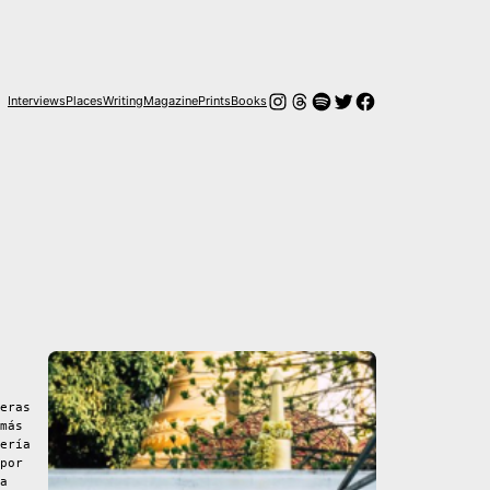
Instagram
Hilos
Spotify
Twitter
Facebook
Interviews
Places
Writing
Magazine
Prints
Books
eras
más
ería
por
a