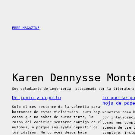
Saltar
al
contenido
ERRR MAGAZINE
Karen Dennysse Mont
Soy estudiante de ingeniería, apasionada por la literatura
De junio y orgullo
Lo que se pu
hoja de pape
Solo el mes sexto me da la valentía para
borronear de estas vicisitudes, pues hay
Nosotros como 
cosas que no sabes de buena tinta, la
por inteligenc
razón del codiciar sentarme contigo en el
cosas más comp
autobús, o porque soslayaba departir de
aunque de cier
tus idilios. Me conoces desde hace
complejo, incl