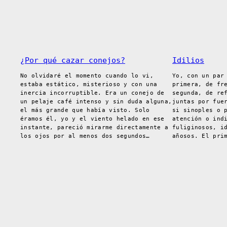
¿Por qué cazar conejos?
Idilios
No olvidaré el momento cuando lo vi,
Yo, con un par
estaba estático, misterioso y con una
primera, de fr
inercia incorruptible. Era un conejo de
segunda, de re
un pelaje café intenso y sin duda alguna,
juntas por fue
el más grande que había visto. Solo
si sinoples o 
éramos él, yo y el viento helado en ese
atención o ind
instante, pareció mirarme directamente a
fuliginosos, i
los ojos por al menos dos segundos…
añosos. El pri