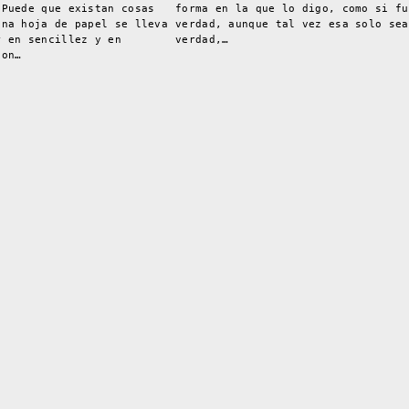
 Puede que existan cosas
forma en la que lo digo, como si fu
una hoja de papel se lleva
verdad, aunque tal vez esa solo sea
r en sencillez y en
verdad,…
con…