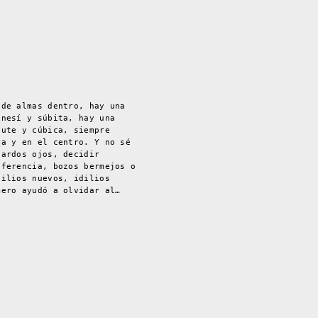
 de almas dentro, hay una
enesí y súbita, hay una
fute y cúbica, siempre
ra y en el centro. Y no sé
pardos ojos, decidir
iferencia, bozos bermejos o
dilios nuevos, idilios
mero ayudó a olvidar al…