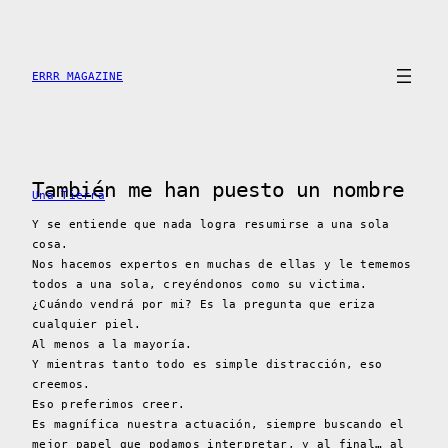
Saltar
al
contenido
ERRR MAGAZINE
También me han puesto un nombre
Una Tierra
Y se entiende que nada logra resumirse a una sola
cosa.
Nos hacemos expertos en muchas de ellas y le tememos
todos a una sola, creyéndonos como su victima.
¿Cuándo vendrá por mi? Es la pregunta que eriza
cualquier piel.
Al menos a la mayoría.
Y mientras tanto todo es simple distracción, eso
creemos.
Eso preferimos creer.
Es magnífica nuestra actuación, siempre buscando el
mejor papel que podamos interpretar, y al final… al