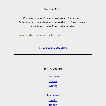
Vania Rizo
Entrelaza asombros y comparte historias.
Enfocada en políticas culturales y humanidades
digitales. Curiosa entusiasta.
www.instagram.com/vaniarizo/
←
Anterior
Siguiente
→
ERRR MAGAZINE
Interviews
Places
Writing
Magazine
Prints
Books