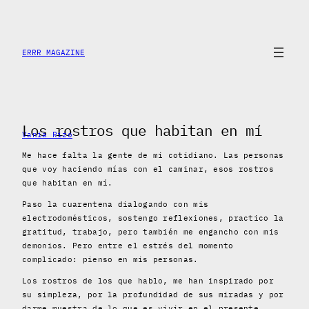
Saltar
al
contenido
ERRR MAGAZINE
Los rostros que habitan en mí
Vania Rizo
Me hace falta la gente de mi cotidiano. Las personas
que voy haciendo mías con el caminar, esos rostros
que habitan en mí.
Paso la cuarentena dialogando con mis
electrodomésticos, sostengo reflexiones, practico la
gratitud, trabajo, pero también me engancho con mis
demonios. Pero entre el estrés del momento
complicado: pienso en mis personas.
Los rostros de los que hablo, me han inspirado por
su simpleza, por la profundidad de sus miradas y por
darme muestra de lo que es vivir en el presente.