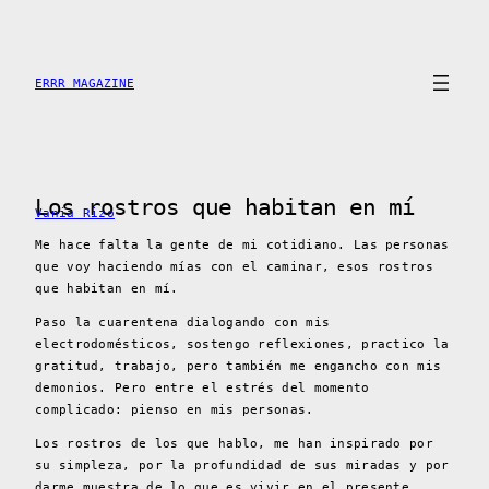
Skip
to
content
ERRR MAGAZINE
Los rostros que habitan en mí
Vania Rizo
Me hace falta la gente de mi cotidiano. Las personas
que voy haciendo mías con el caminar, esos rostros
que habitan en mí.
Paso la cuarentena dialogando con mis
electrodomésticos, sostengo reflexiones, practico la
gratitud, trabajo, pero también me engancho con mis
demonios. Pero entre el estrés del momento
complicado: pienso en mis personas.
Los rostros de los que hablo, me han inspirado por
su simpleza, por la profundidad de sus miradas y por
darme muestra de lo que es vivir en el presente.