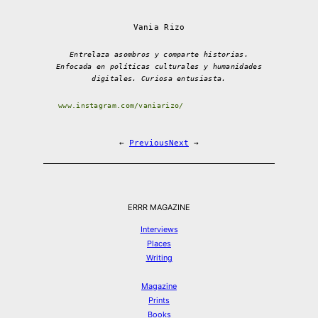
Vania Rizo
Entrelaza asombros y comparte historias.
Enfocada en políticas culturales y humanidades
digitales. Curiosa entusiasta.
www.instagram.com/vaniarizo/
←
Previous
Next
→
ERRR MAGAZINE
Interviews
Places
Writing
Magazine
Prints
Books