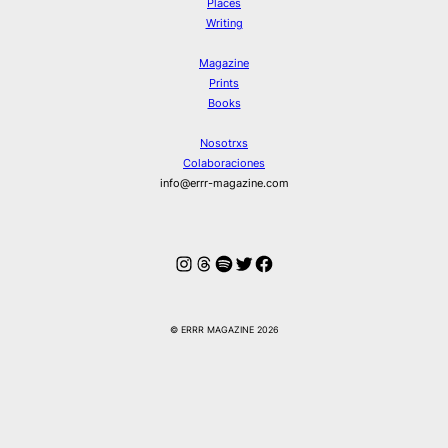
Places
Writing
Magazine
Prints
Books
Nosotrxs
Colaboraciones
info@errr-magazine.com
Instagram
Hilos
Spotify
Twitter
Facebook
© ERRR MAGAZINE 2026