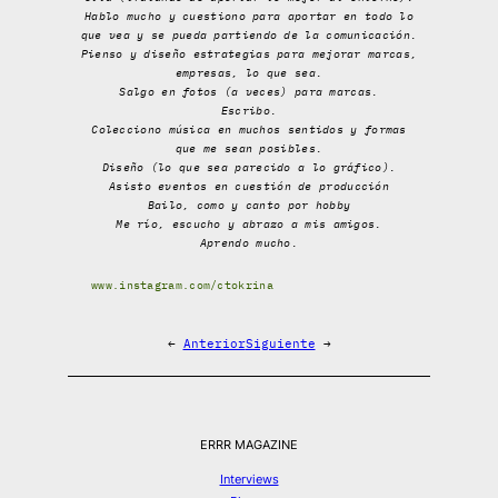
Hablo mucho y cuestiono para aportar en todo lo
que vea y se pueda partiendo de la comunicación.
Pienso y diseño estrategias para mejorar marcas,
empresas, lo que sea.
Salgo en fotos (a veces) para marcas.
Escribo.
Colecciono música en muchos sentidos y formas
que me sean posibles.
Diseño (lo que sea parecido a lo gráfico).
Asisto eventos en cuestión de producción
Bailo, como y canto por hobby
Me río, escucho y abrazo a mis amigos.
Aprendo mucho.
www.instagram.com/ctokrina
←
Anterior
Siguiente
→
ERRR MAGAZINE
Interviews