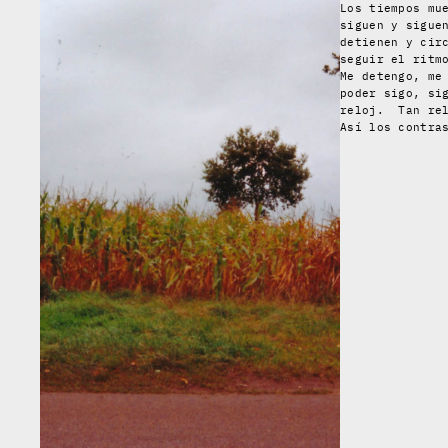
Los tiempos mu
siguen y sigue
detienen y cir
seguir el ritm
Me detengo, me
poder sigo, si
reloj. Tan rel
Así los contra