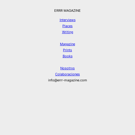
ERRR MAGAZINE
Interviews
Places
Writing
Magazine
Prints
Books
Nosotrxs
Colaboraciones
info@errr-magazine.com
Instagram
Hilos
Spotify
Twitter
Facebook
© ERRR MAGAZINE 2026