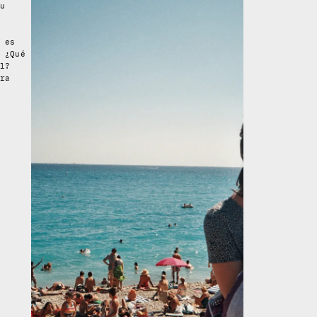
u
 es
 ¿Qué
l?
ra