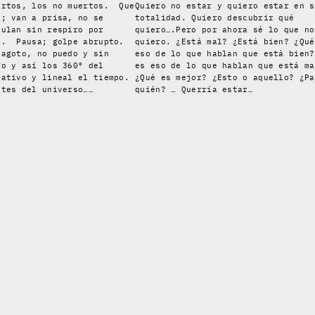
ertos, los no muertos. Que
Quiero no estar y quiero estar en s
n; van a prisa, no se
totalidad. Quiero descubrir qué
culan sin respiro por
quiero….Pero por ahora sé lo que no
o. Pausa; golpe abrupto.
quiero. ¿Está mal? ¿Está bien? ¿Qué
 agoto, no puedo y sin
eso de lo que hablan que está bien?
go y así los 360º del
es eso de lo que hablan que está ma
ativo y lineal el tiempo.
¿Qué es mejor? ¿Esto o aquello? ¿Pa
stes del universo……
quién? … Querría estar…