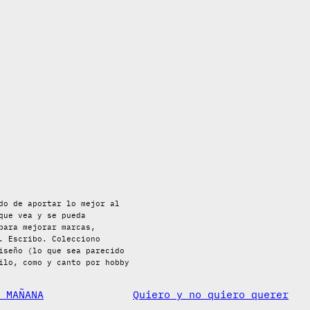
do de aportar lo mejor al
que vea y se pueda
para mejorar marcas,
. Escribo. Colecciono
iseño (lo que sea parecido
ilo, como y canto por hobby
 MAÑANA
Quiero y no quiero querer