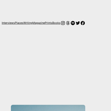
Instagram
Hilos
Spotify
Twitter
Facebook
Interviews
Places
Writing
Magazine
Prints
Books