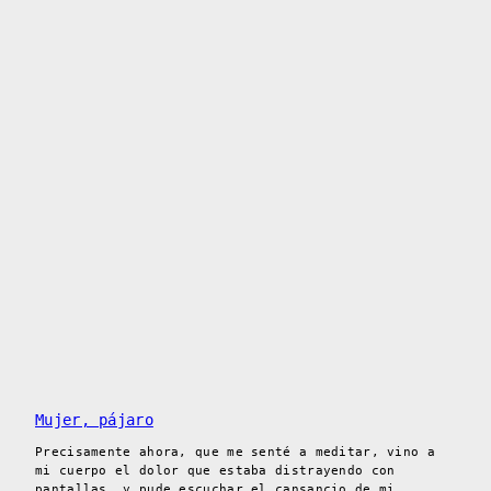
Mujer, pájaro
Precisamente ahora, que me senté a meditar, vino a
mi cuerpo el dolor que estaba distrayendo con
pantallas, y pude escuchar el cansancio de mi