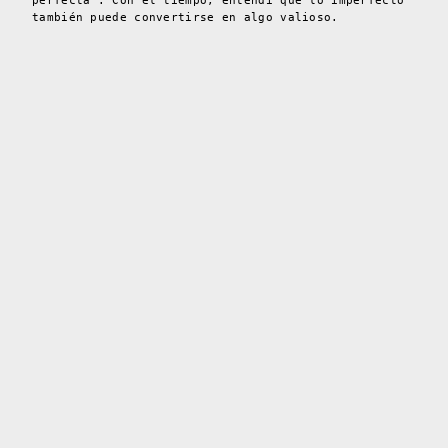
perfecta”. Con el tiempo, entendí que lo imperfecto
también puede convertirse en algo valioso.