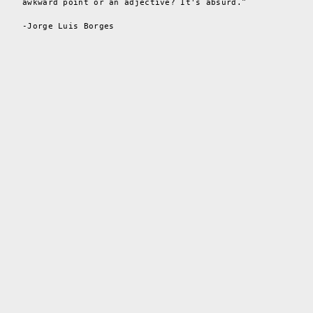
awkward point or an adjective? It's absurd.”
-Jorge Luis Borges