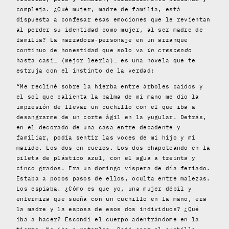
compleja. ¿Qué mujer, madre de familia, está
dispuesta a confesar esas emociones que le revientan
al perder su identidad como mujer, al ser madre de
familia? La narradora-personaje en un arranque
continuo de honestidad que solo va
in crescendo
hasta casi… (mejor leerla)… es una novela que te
estruja con el instinto de la verdad:
“Me recliné sobre la hierba entre árboles caídos y
el sol que calienta la palma de mi mano me dio la
impresión de llevar un cuchillo con el que iba a
desangrarme de un corte ágil en la yugular. Detrás,
en el decorado de una casa entre decadente y
familiar, podía sentir las voces de mi hijo y mi
marido. Los dos en cueros. Los dos chapoteando en la
pileta de plástico azul, con el agua a treinta y
cinco grados. Era un domingo víspera de día feriado.
Estaba a pocos pasos de ellos, oculta entre malezas.
Los espiaba. ¿Cómo es que yo, una mujer débil y
enfermiza que sueña con un cuchillo en la mano, era
la madre y la esposa de esos dos individuos? ¿Qué
iba a hacer? Escondí el cuerpo adentrándome en la