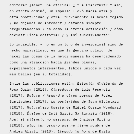
editora? ¿Tener una oficina? ¿Ir a Frankfurt? Y así,
en efecto dominó, un impulso llevó hacia otra y
otra oportunidad y otra. “Obviamente la hemos regado
/ no dejamos de aprender / estamos siempre
preguntándonos / es como la eterna definición / cómo
decidir línea editorial / y así sucesivamente”.
Lo increíble, y no en un tono de inverosímil sino de
hecho maravilloso, es que la genuina pulsión de
hacer las cosas de la mejor manera ha desencadenado
como una atracción hacia grandes plumas,
experimentos interesantes, libros únicos y cada vez
más bellos (en su totalidad).
Entre las publicaciones están:
Estación Aldebarán
de
Rosa Durán (2016),
Cinécdoque
de Luis Reséndiz
(2017),
Balara / Asgard y otros poemas
de Roger
Santivañez (2017),
La posteridad
de Juan Alcántara
(2017),
Naturaleza Muerta
de Miguel Cossío Woodward
(2018),
Évelyn
de Inti García Santamaría (2018),
Aquí el silencio no descansa
de Enrique Urbina
(2018),
algo tan oscuro que no tiene nombre
de
Andrea Alzati (2018),
Llegada la hora
de Karla