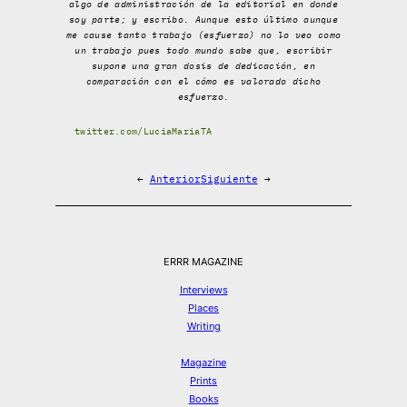
algo de administración de la editorial en donde
soy parte; y escribo. Aunque esto último aunque
me cause tanto trabajo (esfuerzo) no lo veo como
un trabajo pues todo mundo sabe que, escribir
supone una gran dosis de dedicación, en
comparación con el cómo es valorado dicho
esfuerzo.
twitter.com/LuciaMariaTA
←
Anterior
Siguiente
→
ERRR MAGAZINE
Interviews
Places
Writing
Magazine
Prints
Books