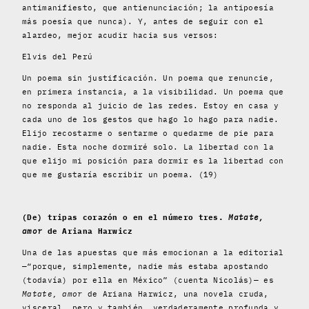
antimanifiesto, que antienunciación; la antipoesía
más poesía que nunca). Y, antes de seguir con el
alardeo, mejor acudir hacia sus versos:
Elvis del Perú
Un poema sin justificación. Un poema que renuncie,
en primera instancia, a la visibilidad. Un poema que
no responda al juicio de las redes. Estoy en casa y
cada uno de los gestos que hago lo hago para nadie.
Elijo recostarme o sentarme o quedarme de pie para
nadie. Esta noche dormiré solo. La libertad con la
que elijo mi posición para dormir es la libertad con
que me gustaría escribir un poema. (19)
(De) tripas corazón o en el número tres.
Matate,
amor
de Ariana Harwicz
Una de las apuestas que más emocionan a la editorial
—“porque, simplemente, nadie más estaba apostando
(todavía) por ella en México” (cuenta Nicolás)— es
Matate, amor
de Ariana Harwicz, una novela cruda,
visceral, pero y también, verdaderamente profunda y