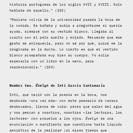
historia portuguesa de los siglos XVII y XVIII. Solo
hablaba de aquello.” (102)
“Mariana volvía de la universidad pasada la hora de
la comida. Se bañaba y subía a preguntarme si quería
ayuda, siempre con su vestido blanco. Llegaba al
cuarto con el pelo suelto y mojado. Recuerdo que ese
gesto me enloquecía, pero no sé por qué, quizá me la
imaginaba en la ducha. Lo cierto es que el vestido
blanco acompañaba muy bien su cuerpo. Yo solía
esperarla con un libro en la mano, para
impresionarla.” (103)
Number two.
Évelyn
de Inti García Santamaría
Inti, que nació con la poesía en la boca, nos
desborda —una vez más— con este poemario
de versos
desbocados, llenos de vida: peces que salen del agua
y nos pescan a nosotros, nosotras —las lectoras, los
lectores— con anzuelos a los ojos.
Évelyn
es una
enunciación o manifiesto que cuestiona hasta líquido
amniótico de la realidad (al mismo tiempo que