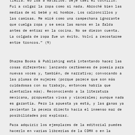
tierra. No iba a matarlos. Dejé caer el cuchillo.
Fui a colgar la ropa como si nada. Abroché bien las
medias de mi bebé y mi hombre. Los calzoncillos y
las camisas. Me miré como una campechana ignorante
que cuelga ropa y se seca las manos en la falda
antes de entrar en la cocina. No se dieron cuenta.
La colgada de ropa fue un éxito. Volví a recostarme
entre troncos.” (9)
Dharma Books & Publishing está intentando hacer las
cosas diferentes: lanzando certámenes de poesía para
nuevas voces y, también, de narrativa; convocando a
las plumas de mujeres (porque parece que son más
cuidadosas con su trabajo, entonces habría que
alentarlas más). Reconociendo a la literatura
mexicana, propuestas vivas y viscerales; aunque nada
es garantía. Pero la apuesta ya está, y las ganas ya
revientan la pecera directo hacia el inmenso mar de
posibilidades por explorar.
Para adquirir los ejemplares de la editorial puedes
hacerlo en varias librerías de la CDMX o en la