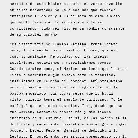
narrador de esta historia, quien al verse envuelto
en dicha honestidad no le queda más que también
entregarse al dolor y a la belleza de cada suceso
que se le presenta, lo arremolina y lo va
convirtiendo, cada vez más, en un hombre consciente
de su carácter humano.
“Mi institutriz se llamaba Mariana, tenía veinte
años, la recuerdo con su vestido blanco, que era
como su uniforme. Me ayudaba con las tareas:
resolvíamos ecuaciones y memorizábamos poemas.
Cuando terminábamos, si Mariana no tenía que leer un
libro o escribir algún ensayo para la facultad,
charlábamos en la mesa del comedor. Ahí preguntaba
sobre Sebastián y su tristeza. Según ella, se la
pasaba encerrado. Las pocas veces que lo había
visto, parecía tener el semblante taciturno. Yo le
expliqué que así eran sus días. Y sí, desde que se
fue Carmen, Sebastián pasaba más y más tiempo
encerrado en su estudio. Eso sí, en las noches salía
de fiesta y cada tanto invitaba a sus amigos a jugar
póquer y beber. Pero en general se dedicaba a la
lectura. En aquel entonces estaba obsesionado con la