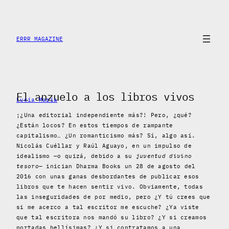
Saltar
al
contenido
ERRR MAGAZINE
El anzuelo a los libros vivos
Lucía María
¡¿Una editorial independiente más?! Pero, ¿qué?
¿Están locos? En estos tiempos de rampante
capitalismo… ¿Un romanticismo más? Sí, algo así.
Nicolás Cuéllar y Raúl Aguayo, en un impulso de
idealismo —o quizá, debido a su
juventud divino
tesoro
— inician Dharma Books un 28 de agosto del
2016 con unas ganas desbordantes de publicar esos
libros que te hacen sentir vivo. Obviamente, todas
las inseguridades de por medio, pero ¿Y tú crees que
si me acerco a tal escritor me escuche? ¿Ya viste
que tal escritora nos mandó su libro? ¿Y si creamos
portadas bellísimas? ¿Y si contratamos a una