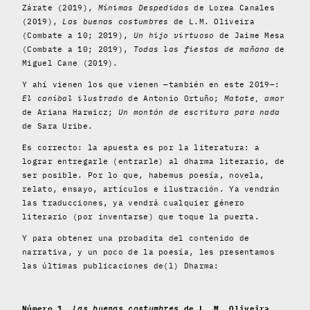
Zárate (2019),
Mínimas Despedidas
de Lorea Canales
(2019),
Las buenas costumbres
de L.M. Oliveira
(Combate a 10; 2019),
Un hijo virtuoso
de Jaime Mesa
(Combate a 10; 2019),
Todas las fiestas de mañana
de
Miguel Cane (2019).
Y ahí vienen los que vienen —también en este 2019—:
El caníbal ilustrado
de Antonio Ortuño;
Matate, amor
de Ariana Harwicz;
Un montón de escritura para nada
de Sara Uribe.
Es correcto: la apuesta es por la literatura: a
lograr entregarle (entrarle) al dharma literario, de
ser posible. Por lo que, habemus poesía, novela,
relato, ensayo, artículos e ilustración. Ya vendrán
las traducciones, ya vendrá cualquier género
literario (por inventarse) que toque la puerta.
Y para obtener una probadita del contenido de
narrativa, y un poco de la poesía, les presentamos
las últimas publicaciones de(l) Dharma:
Número 1.
Las buenas costumbres
de L. M. Oliveira