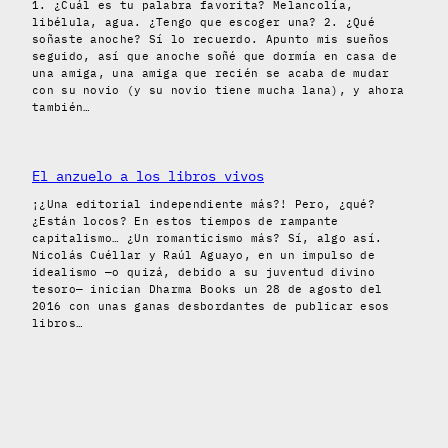
1. ¿Cuál es tu palabra favorita? Melancolía,
libélula, agua. ¿Tengo que escoger una? 2. ¿Qué
soñaste anoche? Sí lo recuerdo. Apunto mis sueños
seguido, así que anoche soñé que dormía en casa de
una amiga, una amiga que recién se acaba de mudar
con su novio (y su novio tiene mucha lana), y ahora
también…
El anzuelo a los libros vivos
¡¿Una editorial independiente más?! Pero, ¿qué?
¿Están locos? En estos tiempos de rampante
capitalismo… ¿Un romanticismo más? Sí, algo así.
Nicolás Cuéllar y Raúl Aguayo, en un impulso de
idealismo —o quizá, debido a su juventud divino
tesoro— inician Dharma Books un 28 de agosto del
2016 con unas ganas desbordantes de publicar esos
libros…