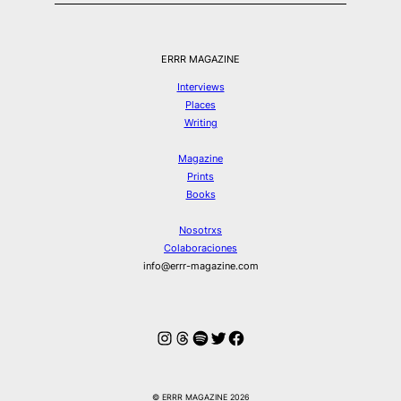
ERRR MAGAZINE
Interviews
Places
Writing
Magazine
Prints
Books
Nosotrxs
Colaboraciones
info@errr-magazine.com
Instagram
Hilos
Spotify
Twitter
Facebook
© ERRR MAGAZINE 2026