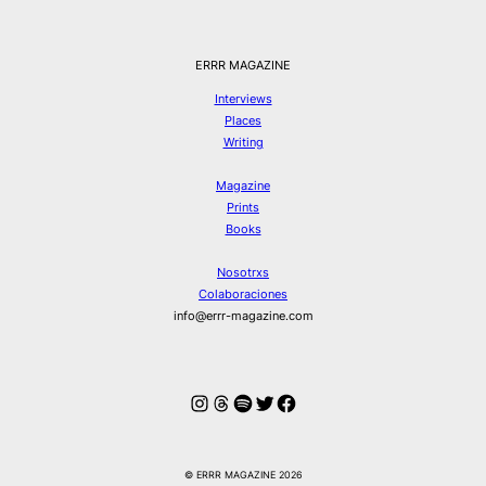
ERRR MAGAZINE
Interviews
Places
Writing
Magazine
Prints
Books
Nosotrxs
Colaboraciones
info@errr-magazine.com
Instagram
Hilos
Spotify
Twitter
Facebook
© ERRR MAGAZINE 2026