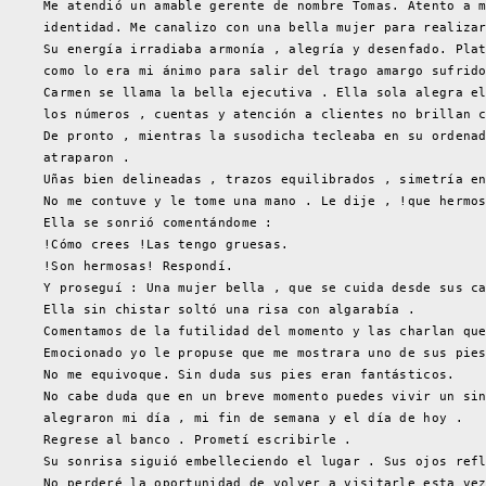
Me atendió un amable gerente de nombre Tomas. Atento a 
identidad. Me canalizo con una bella mujer para realiza
Su energía irradiaba armonía , alegría y desenfado. Pla
como lo era mi ánimo para salir del trago amargo sufrid
Carmen se llama la bella ejecutiva . Ella sola alegra e
los números , cuentas y atención a clientes no brillan 
De pronto , mientras la susodicha tecleaba en su ordena
atraparon .
Uñas bien delineadas , trazos equilibrados , simetría e
No me contuve y le tome una mano . Le dije , !que hermo
Ella se sonrió comentándome :
!Cómo crees !Las tengo gruesas.
!Son hermosas! Respondí.
Y proseguí : Una mujer bella , que se cuida desde sus c
Ella sin chistar soltó una risa con algarabía .
Comentamos de la futilidad del momento y las charlan qu
Emocionado yo le propuse que me mostrara uno de sus pie
No me equivoque. Sin duda sus pies eran fantásticos.
No cabe duda que en un breve momento puedes vivir un si
alegraron mi día , mi fin de semana y el día de hoy .
Regrese al banco . Prometí escribirle .
Su sonrisa siguió embelleciendo el lugar . Sus ojos ref
No perderé la oportunidad de volver a visitarle esta ve