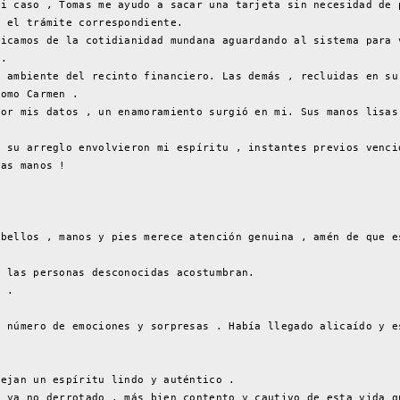
mi caso , Tomas me ayudo a sacar una tarjeta sin necesidad de 
r el trámite correspondiente.
ticamos de la cotidianidad mundana aguardando al sistema para 
o.
l ambiente del recinto financiero. Las demás , recluidas en su
como Carmen .
dor mis datos , un enamoramiento surgió en mi. Sus manos lisas
n su arreglo envolvieron mi espíritu , instantes previos venci
sas manos !
abellos , manos y pies merece atención genuina , amén de que e
e las personas desconocidas acostumbran.
s .
n número de emociones y sorpresas . Había llegado alicaído y e
lejan un espíritu lindo y auténtico .
z ya no derrotado , más bien contento y cautivo de esta vida q