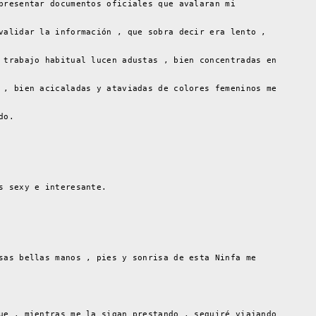
presentar documentos oficiales que avalaran mi
validar la información , que sobra decir era lento ,
 trabajo habitual lucen adustas , bien concentradas en
 , bien acicaladas y ataviadas de colores femeninos me
do.
s sexy e interesante.
sas bellas manos , pies y sonrisa de esta Ninfa me
ue , mientras me la sigan prestando , seguiré viajando