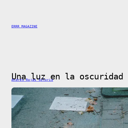
Saltar
al
contenido
ERRR MAGAZINE
Una luz en la oscuridad
Andrés Rojas Solorio