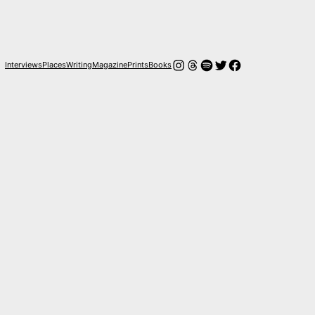
Instagram
Hilos
Spotify
Twitter
Facebook
Interviews
Places
Writing
Magazine
Prints
Books