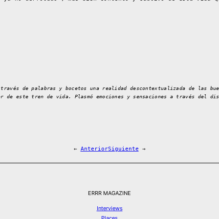
.
 través de palabras y bocetos una realidad descontextualizada de las bu
or de este tren de vida. Plasmó emociones y sensaciones a través del di
←
Anterior
Siguiente
→
ERRR MAGAZINE
Interviews
Places