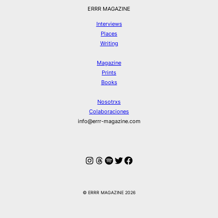
ERRR MAGAZINE
Interviews
Places
Writing
Magazine
Prints
Books
Nosotrxs
Colaboraciones
info@errr-magazine.com
Instagram
Hilos
Spotify
Twitter
Facebook
© ERRR MAGAZINE 2026