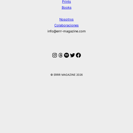
Prints
Books
Nosotrxs
Colaboraciones
info@errr-magazine.com
Instagram
Hilos
Spotify
Twitter
Facebook
© ERRR MAGAZINE 2026