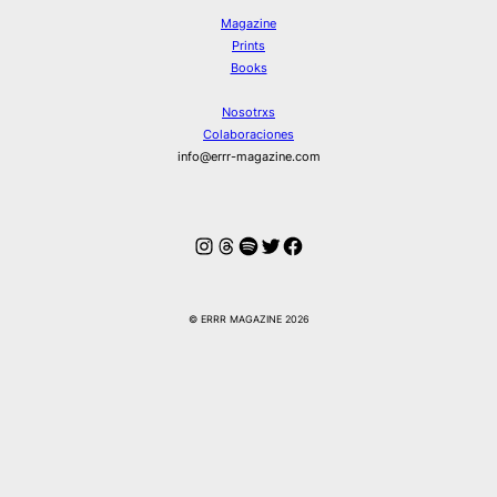
Magazine
Prints
Books
Nosotrxs
Colaboraciones
info@errr-magazine.com
Instagram
Hilos
Spotify
Twitter
Facebook
© ERRR MAGAZINE 2026