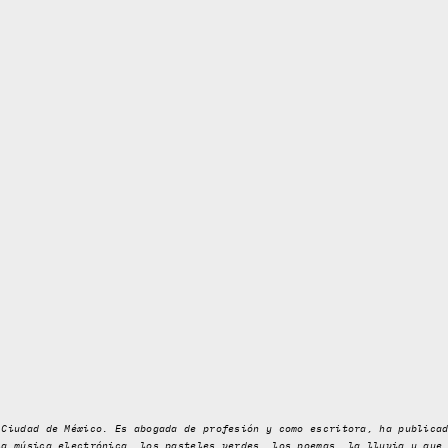
 Ciudad de México. Es abogada de profesión y como escritora, ha publica
la música electrónica, los pasteles verdes, los poemas, la lluvia y que