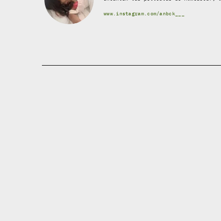
www.instagram.com/anbck___