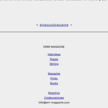
←
Anterior
Siguiente
→
ERRR MAGAZINE
Interviews
Places
Writing
Magazine
Prints
Books
Nosotrxs
Colaboraciones
info@errr-magazine.com