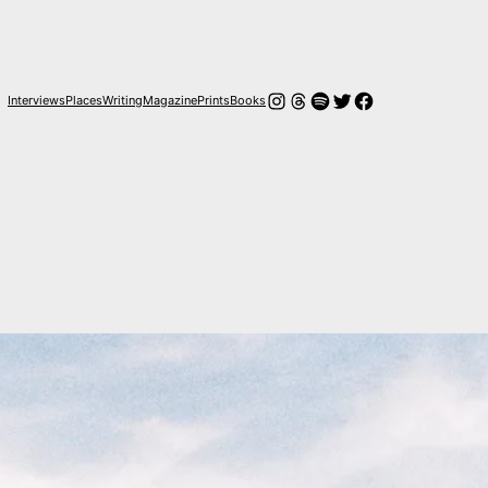
Instagram
Hilos
Spotify
Twitter
Facebook
Interviews
Places
Writing
Magazine
Prints
Books