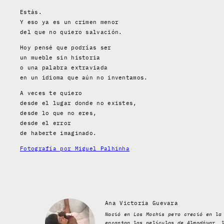
Estás.
Y eso ya es un crimen menor
del que no quiero salvación.
Hoy pensé que podrías ser
un mueble sin historia
o una palabra extraviada
en un idioma que aún no inventamos.
A veces te quiero
desde el lugar donde no existes,
desde lo que no eres,
desde el error
de haberte imaginado.
Fotografía por Miguel Palhinha
Ana Victoria Guevara
Nació en Los Mochis pero creció en la
encantan las películas de Almodóvar, 