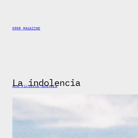
Saltar
al
contenido
ERRR MAGAZINE
La indolencia
Ana Victoria Guevara