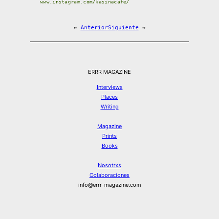
www.instagram.com/kasinacafe/
←
Anterior
Siguiente
→
ERRR MAGAZINE
Interviews
Places
Writing
Magazine
Prints
Books
Nosotrxs
Colaboraciones
info@errr-magazine.com