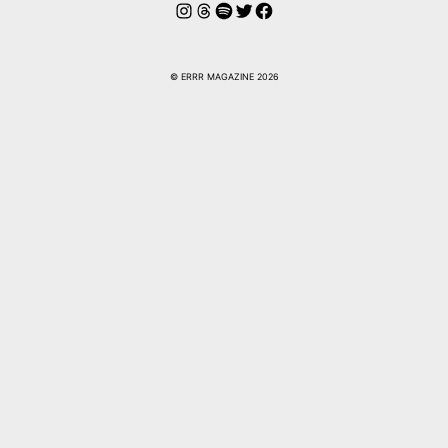
Instagram
Hilos
Spotify
Twitter
Facebook
© ERRR MAGAZINE 2026