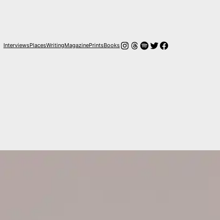
Instagram
Hilos
Spotify
Twitter
Facebook
Interviews
Places
Writing
Magazine
Prints
Books