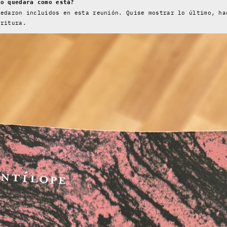
ro quedara como está?
uedaron incluidos en esta reunión. Quise mostrar lo último, ha
critura.