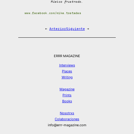
Músico frustrado.
www.facebook.com/mike.tostadas
←
Anterior
Siguiente
→
ERRR MAGAZINE
Interviews
Places
Writing
Magazine
Prints
Books
Nosotrxs
Colaboraciones
info@errr-magazine.com