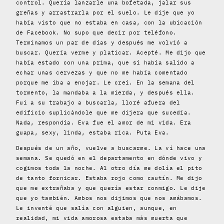
control. Quería lanzarle una bofetada, jalar sus
greñas y arrastrarla por el suelo. Le dije que yo
había visto que no estaba en casa, con la ubicación
de Facebook. No supo que decir por teléfono.
Terminamos un par de días y después me volvió a
buscar. Quería verme y platicar. Acepté. Me dijo que
había estado con una prima, que sí había salido a
echar unas cervezas y que no me había comentado
porque me iba a enojar. Le creí. En la semana del
tormento, la mandaba a la mierda, y después ella.
Fui a su trabajo a buscarla, lloré afuera del
edificio suplicándole que me dijera que sucedía.
Nada, respondía. Eva fue el amor de mi vida. Era
guapa, sexy, linda, estaba rica. Puta Eva.
Después de un año, vuelve a buscarme. La ví hace una
semana. Se quedó en el departamento en dónde vivo y
cogimos toda la noche. Al otro día me dolía el pito
de tanto fornicar. Estaba rojo como cautín. Me dijo
que me extrañaba y que quería estar conmigo. Le dije
que yo también. Ambos nos dijimos que nos amábamos.
Le inventé que salía con alguien, aunque, en
realidad, mi vida amorosa estaba más muerta que