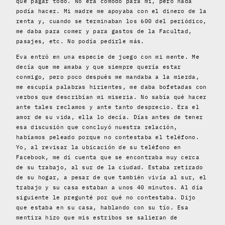
que pagar todo. No era cómodo para mí, pero nada
podía hacer. Mi madre me apoyaba con el dinero de la
renta y, cuando se terminaban los 600 del periódico,
me daba para comer y para gastos de la Facultad,
pasajes, etc. No podía pedirle más.
Eva entró en una especie de juego con mi mente. Me
decía que me amaba y que siempre quería estar
conmigo, pero poco después me mandaba a la mierda,
me escupía palabras hirientes, me daba bofetadas con
verbos que describían mi miseria. No sabía qué hacer
ante tales reclamos y ante tanto desprecio. Era el
amor de su vida, ella lo decía. Días antes de tener
esa discusión que concluyó nuestra relación,
habíamos peleado porque no contestaba el teléfono.
Yo, al revisar la ubicación de su teléfono en
Facebook, me dí cuenta que se encontraba muy cerca
de su trabajo, al sur de la ciudad. Estaba retirado
de su hogar, a pesar de que también vivía al sur, el
trabajo y su casa estaban a unos 40 minutos. Al día
siguiente le pregunté por qué no contestaba. Dijo
que estaba en su casa, hablando con su tío. Esa
mentira hizo que mis estribos se salieran de