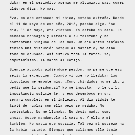
daban en el periódico apenas me alcanzaba para comer
algunos días. No más.
Eva, en ese entonces mi chica, estaba extraña. Desde
el 11 de mayo de ese año, 2018, pasaba algo. Ese
día, 11 de mayo, era viernes. Yo estaba en casa. Le
mandaba mensajes y marcaba a su teléfono y no
contestaba ninguno de los dos. Un día antes habíamos
tenido una discusión porque al marcarle, me daba
tono de ocupado. Así estuvo toda la tarde. Yo,
emputadísimo, la mandé al carajo.
Siempre acababa pidiéndome perdón, no pensé que esa
sería la excepción. Cuando ví que no llegaban las
disculpas me emputé más. ¿Cómo chingados no me iba a
pedir que la perdonará? No me importó, no le di la
importancia suficiente, y eso desembocó en una
semana completa en el infierno. Al día siguiente
traté de hablar con ella pero se negaba. No
contestaba. No me llamaba. No decía nada, como
ahora. Acabé mandándola al carajo. Y ella a mí
también. No sabía que ocurría. Tal vez mi pobreza ha
la había hartado. Siempre que salíamos ella tenía