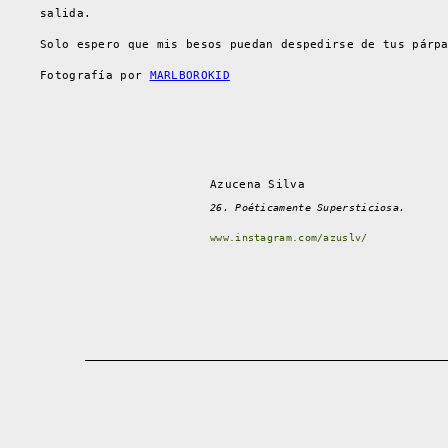
salida.
Solo espero que mis besos puedan despedirse de tus párp
Fotografía por
MARLBOROKID
Azucena Silva
26. Poéticamente Supersticiosa.
www.instagram.com/azuslv/