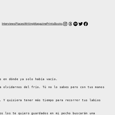
Instagram
Hilos
Spotify
Twitter
Facebook
Interviews
Places
Writing
Magazine
Prints
Books
s en dónde ya solo había vacío.
a olvidarnos del frío. Tú no lo sabes pero con tus manos
. Y quisiera tener más tiempo para recorrer tus labios
os los te quiero guardados en mi pecho buscarán una