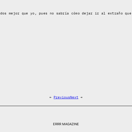
ados mejor que yo, pues no sabría cómo dejar ir al extraño que
←
Previous
Next
→
ERRR MAGAZINE