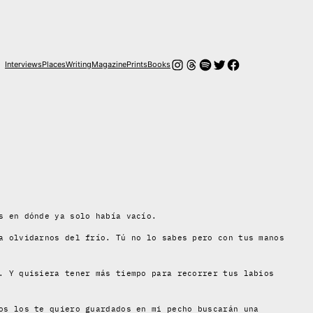
Instagram
Threads
Spotify
Twitter
Facebook
Interviews
Places
Writing
Magazine
Prints
Books
s en dónde ya solo había vacío.
a olvidarnos del frío. Tú no lo sabes pero con tus manos
. Y quisiera tener más tiempo para recorrer tus labios
os los te quiero guardados en mi pecho buscarán una