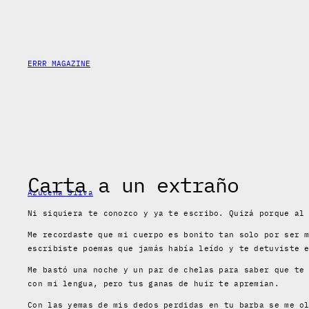
Skip
to
content
ERRR MAGAZINE
Carta a un extraño
Azucena Silva
Ni siquiera te conozco y ya te escribo. Quizá porque al
Me recordaste que mi cuerpo es bonito tan solo por ser 
escribiste poemas que jamás había leído y te detuviste 
Me bastó una noche y un par de chelas para saber que te
con mi lengua, pero tus ganas de huir te apremian.
Con las yemas de mis dedos perdidas en tu barba se me o