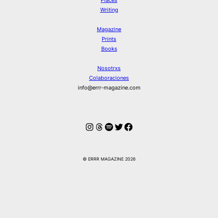
Writing
Magazine
Prints
Books
Nosotrxs
Colaboraciones
info@errr-magazine.com
Instagram
Hilos
Spotify
Twitter
Facebook
© ERRR MAGAZINE 2026