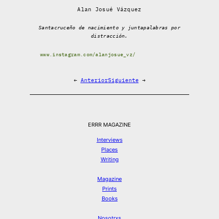
Alan Josué Vázquez
Santacruceño de nacimiento y juntapalabras por
distracción.
www.instagram.com/alanjosue_vz/
←
Anterior
Siguiente
→
ERRR MAGAZINE
Interviews
Places
Writing
Magazine
Prints
Books
Nosotrxs