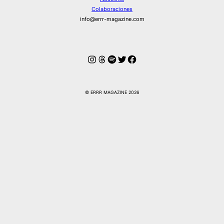
Colaboraciones
info@errr-magazine.com
Instagram
Hilos
Spotify
Twitter
Facebook
© ERRR MAGAZINE 2026