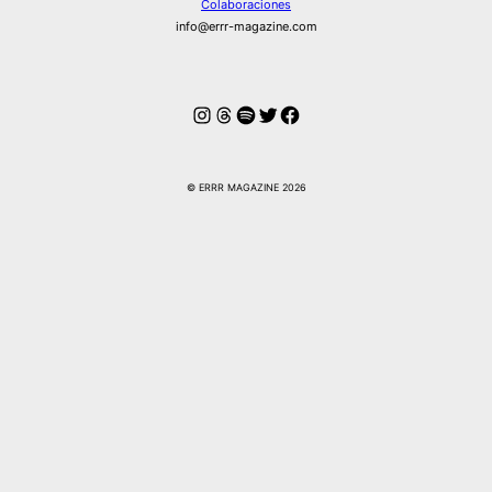
Colaboraciones
info@errr-magazine.com
Instagram
Hilos
Spotify
Twitter
Facebook
© ERRR MAGAZINE 2026