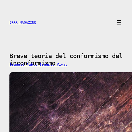
Saltar
al
contenido
ERRR MAGAZINE
Breve teoria del conformismo del
inconformismo
Emanuel Pablo Ernesto Vivas