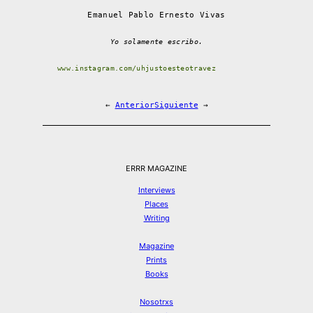
Emanuel Pablo Ernesto Vivas
Yo solamente escribo.
www.instagram.com/uhjustoesteotravez
←
Anterior
Siguiente
→
ERRR MAGAZINE
Interviews
Places
Writing
Magazine
Prints
Books
Nosotrxs