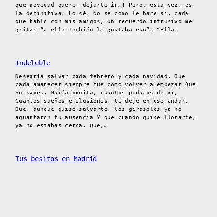
que novedad querer dejarte ir…! Pero, esta vez, es
la definitiva. Lo sé. No sé cómo le haré si, cada
que hablo con mis amigos, un recuerdo intrusivo me
grita: “a ella también le gustaba eso”. “Ella…
Indeleble
Desearía salvar cada febrero y cada navidad, Que
cada amanecer siempre fue como volver a empezar Que
no sabes, María bonita, cuantos pedazos de mí,
Cuantos sueños e ilusiones, te dejé en ese andar,
Que, aunque quise salvarte, los girasoles ya no
aguantaron tu ausencia Y que cuando quise llorarte,
ya no estabas cerca. Que,…
Tus besitos en Madrid
Ojalá H supiera que es tan bonita como cuando
pasamos por la 145 y ella cruza la acera para
encontrar a Canela.Que es bonita como las luces del
parque de la 93 en navidad.Que es bonita como un día
soleado en la capital.Que es bonita cuando me
mira.Que es bonita cuando brilla.Que es bonita