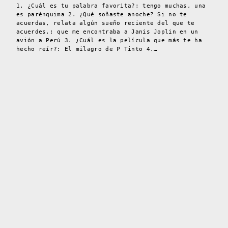
1. ¿Cuál es tu palabra favorita?: tengo muchas, una
es parénquima 2. ¿Qué soñaste anoche? Si no te
acuerdas, relata algún sueño reciente del que te
acuerdes.: que me encontraba a Janis Joplin en un
avión a Perú 3. ¿Cuál es la película que más te ha
hecho reír?: El milagro de P Tinto 4.…