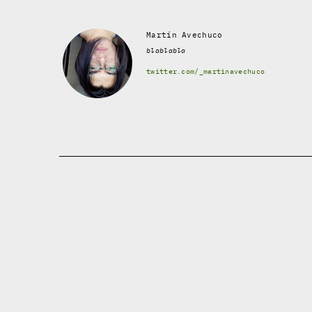
Martín Avechuco
blablabla
twitter.com/_martinavechuco