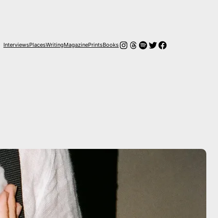
Instagram
Hilos
Spotify
Twitter
Facebook
Interviews
Places
Writing
Magazine
Prints
Books