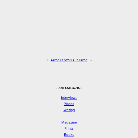
←
Anterior
Siguiente
→
ERRR MAGAZINE
Interviews
Places
Writing
Magazine
Prints
Books