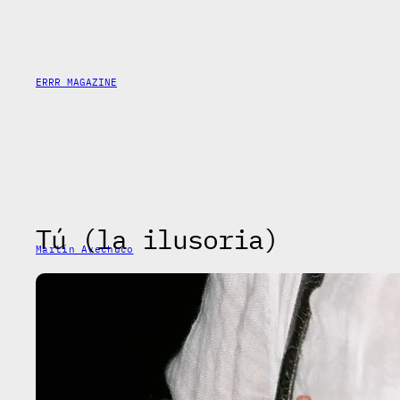
Saltar
al
contenido
ERRR MAGAZINE
Tú (la ilusoria)
Martín Avechuco