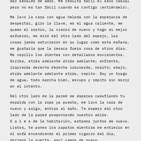
dar señales de amor. Me resulta fácil el sexo casual
pero no es tan fácil cuando es contigo (entiéndelo).
Me lavo la cara con agua helada con la esperanza de
despertar, giro la llave, es el agua caliente, me
quemo el rostro, la cierro de nuevo y hago mi mejor
esfuerzo, me miró del otro lado del espejo, las
cosas jamás estuvieron en su lugar como esta mañana,
me gustaría que la resaca fuera cosa de otros días.
Me cepillo los dientes con detallados movimientos.
Arriba, atrás adelante atrás adelante; enfrente,
izquierda derecha derecha izquierda, repito; abajo,
atrás adelante adelante atrás, repito. Doy un trago
de agua, todo marcha bien, escupo y repito sin morir
en el intento.
Del otro lado de la pared me esperas camuflando tu
espalda con la ropa ya puesta, me lavo la cara de
nuevo y salgo, entras al baño. Te espero del otro
lado de la pared posponiendo nuestro adiós.
S a l e s de la habitación, estamos juntos de nuevo.
Listos, te pones los zapatos mientras me entierro en
el sofá encendiendo el primer cigarro del día,
abrimos la puerta, aquí vamos de nuevo.