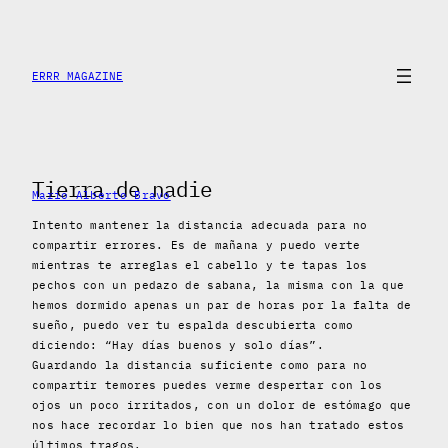
Saltar
al
contenido
ERRR MAGAZINE
Tierra de nadie
Mario Alberto Bravo
Intento mantener la distancia adecuada para no
compartir errores. Es de mañana y puedo verte
mientras te arreglas el cabello y te tapas los
pechos con un pedazo de sabana, la misma con la que
hemos dormido apenas un par de horas por la falta de
sueño, puedo ver tu espalda descubierta como
diciendo: “Hay días buenos y solo días”.
Guardando la distancia suficiente como para no
compartir temores puedes verme despertar con los
ojos un poco irritados, con un dolor de estómago que
nos hace recordar lo bien que nos han tratado estos
últimos tragos.