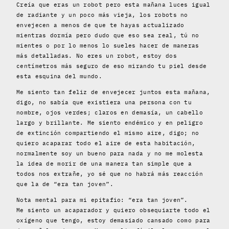
Creía que eras un robot pero esta mañana luces igual
de radiante y un poco más vieja, los robots no
envejecen a menos de que te hayas actualizado
mientras dormía pero dudo que eso sea real, tú no
mientes o por lo menos lo sueles hacer de maneras
más detalladas. No eres un robot, estoy dos
centímetros más seguro de eso mirando tu piel desde
esta esquina del mundo.
Me siento tan feliz de envejecer juntos esta mañana,
digo, no sabía que existiera una persona con tu
nombre, ojos verdes; claros en demasía, un cabello
largo y brillante. Me siento endémico y en peligro
de extinción compartiendo el mismo aire, digo; no
quiero acaparar todo el aire de esta habitación,
normalmente soy un bueno para nada y no me molesta
la idea de morir de una manera tan simple que a
todos nos extrañe, yo sé que no habrá más reacción
que la de “era tan joven”.
Nota mental para mi epitafio: “era tan joven”.
Me siento un acaparador y quiero obsequiarte todo el
oxígeno que tengo, estoy demasiado cansado como para