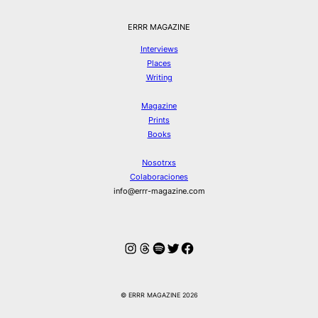
ERRR MAGAZINE
Interviews
Places
Writing
Magazine
Prints
Books
Nosotrxs
Colaboraciones
info@errr-magazine.com
Instagram
Hilos
Spotify
Twitter
Facebook
© ERRR MAGAZINE 2026