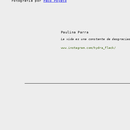
Fotografía por
Paco Poyato
Paulina Parra
La vida es una constante de desgracia
www.instagram.com/hydra_flack/