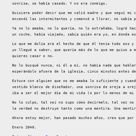
sonrisa, se había casado. Y no era conmigo.
Quisiera poder decir que me valió madre y que seguí mi 
encendí las intermitentes y comencé a llorar, no sabía 
Ya no lo amaba, no lo quería, no lo extrañaba, logré ha
un coche, había viajado, sabía quién era yo, en donde e
Lo que me dolía era el hecho de que él tenía todo eso y
yo llegué a saber, que quería más de lo que me quiso a 
quieres casar o no.
No lo busqué nunca, ni él a mí, no había nada que habla
esperándolo afuera de la iglesia, cinco minutos antes d
Estuve con alguien que no me amaba lo suficiente y cuan
vestido blanco de diseñador, una sonrisa de oreja a ore
iba a ser el mejor día de mi vida (o por lo menos de mi
No lo culpo, tal vez no supo cómo decírmelo, tal vez no
la verdad no destruye tanto como una mentira. Una menti
Ahora estoy mejor, han pasado muchos años, creo que por
Enero 2040.