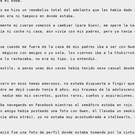
de mi boda.
os me hizo un reembolso total del adelanto que les había dado 
ién era ni tampoco en donde estaba.
lmente mi cuerpo comenzó a cambiar (para bien), me operé la na
nía ni coche ni casa, aún vivía con mis padres, pero ya tenía 
que cuando me fuera de la casa de mis padres iba a ser con Owe
s mágicos con amigos o yo sola, los viernes iba a la Chukirruk
re lo rechazaba, no era mi tipo. Lo entendió.
 estilo, a penas unas dos veces había tenido sexo casual desde
 cero en esos temas amorosos, no estaba dispuesta a fingir que
adre me dejó cuando tenía 8 años, mis traumas de la adolescenc
a nadie más mis secretos, gustos raros, sueños y aspiraciones.
aba navegando en Facebook mientras el semáforo estaba en rojo 
un amigo había posteado una foto con Owen, él llevaba un smoki
acía años atrás), yo no estaba muy acostumbrada a stalkearlo, 
reció fue una foto de perfil donde estaba tomando por la cintu