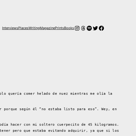
Instagram
Hilos
Spotify
Twitter
Facebook
Interviews
Places
Writing
Magazine
Prints
Books
olo quería comer helado de nuez mientras me olía la
r porque según él “no estaba listo para eso”. Wey, en
odía hacer con mi soltero cuerpecito de 45 kilogramos.
tener pero que estaba evitando adquirir, ya que si los