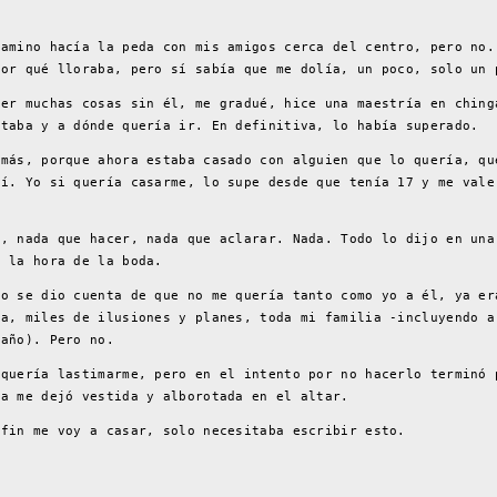
camino hacía la peda con mis amigos cerca del centro, pero no.
por qué lloraba, pero sí sabía que me dolía, un poco, solo un 
cer muchas cosas sin él, me gradué, hice una maestría en ching
staba y a dónde quería ir. En definitiva, lo había superado.
 más, porque ahora estaba casado con alguien que lo quería, qu
mí. Yo si quería casarme, lo supe desde que tenía 17 y me vale
r, nada que hacer, nada que aclarar. Nada. Todo lo dijo en una
e la hora de la boda.
do se dio cuenta de que no me quería tanto como yo a él, ya er
ja, miles de ilusiones y planes, toda mi familia -incluyendo a
 año). Pero no.
 quería lastimarme, pero en el intento por no hacerlo terminó 
ra me dejó vestida y alborotada en el altar.
 fin me voy a casar, solo necesitaba escribir esto.