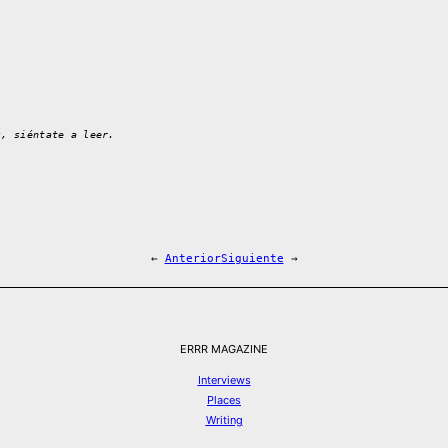
s, siéntate a leer.
←
Anterior
Siguiente
→
ERRR MAGAZINE
Interviews
Places
Writing