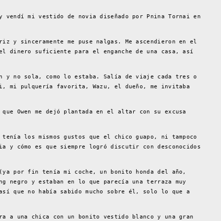
y vendí mi vestido de novia diseñado por Pnina Tornai en
riz y sinceramente me puse nalgas. Me ascendieron en el
el dinero suficiente para el enganche de una casa, así
n y no sola, como lo estaba. Salía de viaje cada tres o
i, mi pulquería favorita, Wazu, el dueño, me invitaba
 que Owen me dejó plantada en el altar con su excusa
 tenía los mismos gustos que el chico guapo, ni tampoco
ia y cómo es que siempre logró discutir con desconocidos
(ya por fin tenía mi coche, un bonito honda del año,
ng negro y estaban en lo que parecía una terraza muy
así que no había sabido mucho sobre él, solo lo que a
ra a una chica con un bonito vestido blanco y una gran