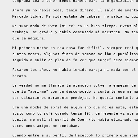
compraba iba a tener menos dinero para la organización 
Ahora ya no había boda, tenía dinero. El salón de event
Mercado libre. Mi vida estaba de cabeza, no sabía ni qu
No supe nada de Owen (mi ex) en un buen tiempo. Eventua
trabajo, me gradué y había comenzado mi maestría. No te
que la adquirí.
Mi primera noche en esa casa fue difícil, siempre creí 
cuatro meses, algunos fines de semana me iba a pueblito
seguido a salir en plan de “a ver que surge” pero siemp
Pasaron los años, no había tenido pareja ni nada por el
barata.
La verdad no me llamaba la atención volver a empezar de
quería “abrirme” con un desconocido y contarle que mi m
por situaciones meramente pendejas. No quería contarle 
Era una noche de abril de algún año que no es este, est
justo como lo soñé cuando tenía 19), derrepente vi que 
bonita, me metí al perfil de Owen (lo había eliminado h
veces unos amigos me contaban.
Cuando entré a su perfil de Facebook lo primero que apa