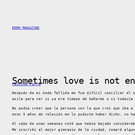
Saltar
al
contenido
ERRR MAGAZINE
Sometimes love is not en
Paulina Parra
Después de mi boda fallida me fue difícil conciliar el 
axila para ver si ya era tiempo de bañarme o si todavía
No podía creer que la persona con la que creí que iba a
esos 5 años de relación me lo pudiste haber dicho, no h
Al cabo de unas semanas noté que había bajado considera
Me inscribí al mejor gimnasio de la ciudad, compré algu