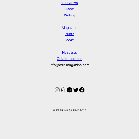
Interviews
Places
Writing
Magazine
Prints
Books
Nosotrxs
Colaboraciones
info@errr-magazine.com
Instagram
Hilos
Spotify
Twitter
Facebook
© ERRR MAGAZINE 2026