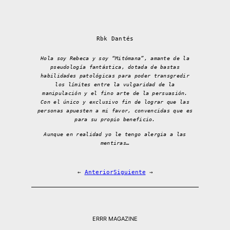
Rbk Dantés
Hola soy Rebeca y soy “Mitómana”, amante de la
pseudología fantástica, dotada de bastas
habilidades patológicas para poder transgredir
los límites entre la vulgaridad de la
manipulación y el fino arte de la persuasión.
Con el único y exclusivo fin de lograr que las
personas apuesten a mi favor, convencidas que es
para su propio beneficio.
Aunque en realidad yo le tengo alergia a las
mentiras…
←
Anterior
Siguiente
→
ERRR MAGAZINE