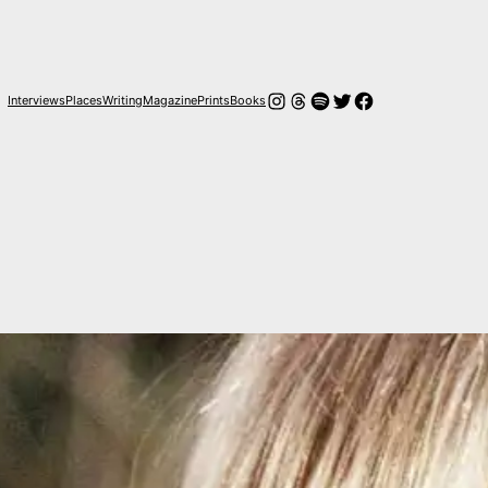
Instagram
Hilos
Spotify
Twitter
Facebook
Interviews
Places
Writing
Magazine
Prints
Books