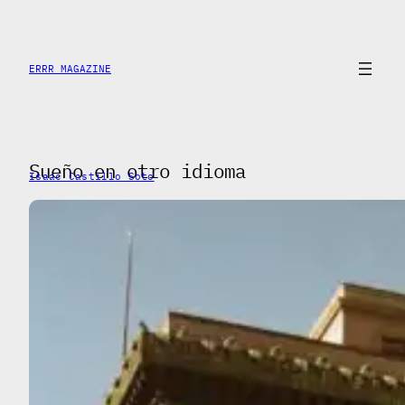
Saltar
al
contenido
ERRR MAGAZINE
Sueño en otro idioma
Isaac Castillo Soto