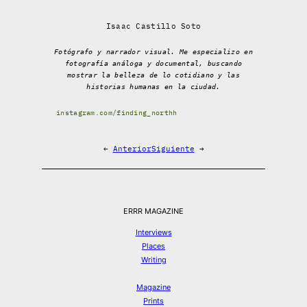
Isaac Castillo Soto
Fotógrafo y narrador visual. Me especializo en
fotografía análoga y documental, buscando
mostrar la belleza de lo cotidiano y las
historias humanas en la ciudad.
instagram.com/finding_northh
←
Anterior
Siguiente
→
ERRR MAGAZINE
Interviews
Places
Writing
Magazine
Prints