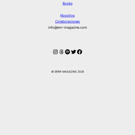
Books
Nosotrxs
Colaboraciones
info@errr-magazine.com
Instagram
Hilos
Spotify
Twitter
Facebook
© ERRR MAGAZINE 2026