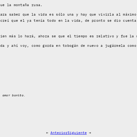
que la montaña rusa.
para saber que la vida es sólo una y hay que vivirla al máximo
 creí que el ya tenía todo en la vida, de pronto se dio cuenta
uien más lo hará, ahora se que el tiempo es relativo y fue la 
ida y ahí voy, como gorda en tobogán de nuevo a jugármela como
l amor bonito.
←
Anterior
Siguiente
→