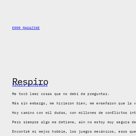
Saltar
al
contenido
ERRR MAGAZINE
Respiro
Sierra Contreras
Me tocó leer cosas que no debí de preguntar.
Más sin embargo, me hicieron bien, me enseñaron que la 
Hoy camino con mil dudas, con millones de conflictos in
Pero siempre algo me detiene, aún no estoy muy segura d
Encontré mi mejor hobbie, los juegos mecánicos, esos qu