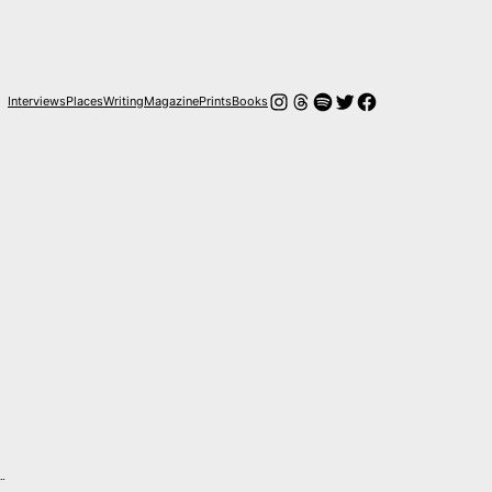
Instagram
Hilos
Spotify
Twitter
Facebook
Interviews
Places
Writing
Magazine
Prints
Books
…