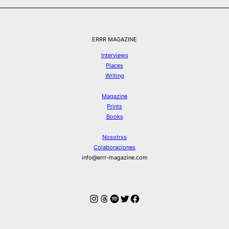
ERRR MAGAZINE
Interviews
Places
Writing
Magazine
Prints
Books
Nosotrxs
Colaboraciones
info@errr-magazine.com
Instagram
Hilos
Spotify
Twitter
Facebook