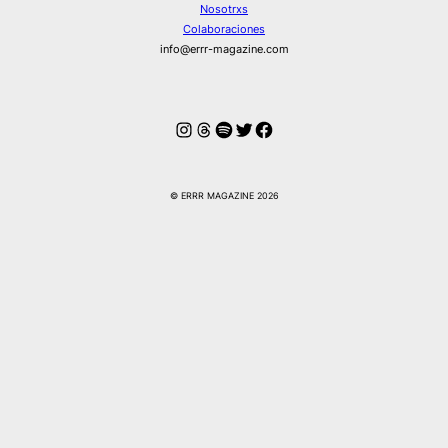
Nosotrxs
Colaboraciones
info@errr-magazine.com
Instagram
Hilos
Spotify
Twitter
Facebook
© ERRR MAGAZINE 2026