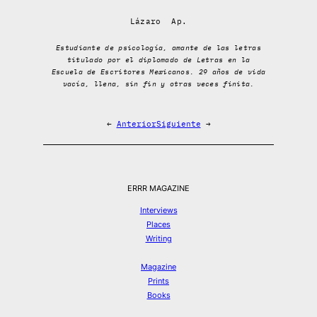
Lázaro Ap.
Estudiante de psicología, amante de las letras
titulado por el diplomado de Letras en la
Escuela de Escritores Mexicanos. 29 años de vida
vacía, llena, sin fin y otras veces finita.
←
Anterior
Siguiente
→
ERRR MAGAZINE
Interviews
Places
Writing
Magazine
Prints
Books