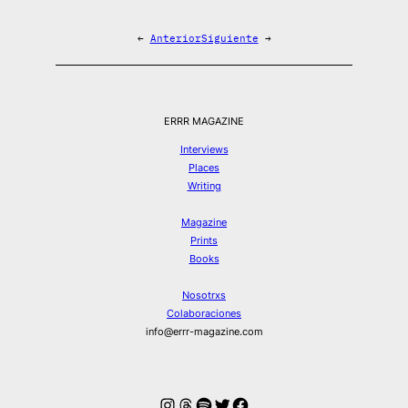
←
Anterior
Siguiente
→
ERRR MAGAZINE
Interviews
Places
Writing
Magazine
Prints
Books
Nosotrxs
Colaboraciones
info@errr-magazine.com
Instagram
Hilos
Spotify
Twitter
Facebook