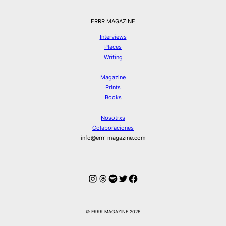
ERRR MAGAZINE
Interviews
Places
Writing
Magazine
Prints
Books
Nosotrxs
Colaboraciones
info@errr-magazine.com
Instagram
Hilos
Spotify
Twitter
Facebook
© ERRR MAGAZINE 2026