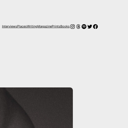
Instagram
Hilos
Spotify
Twitter
Facebook
Interviews
Places
Writing
Magazine
Prints
Books