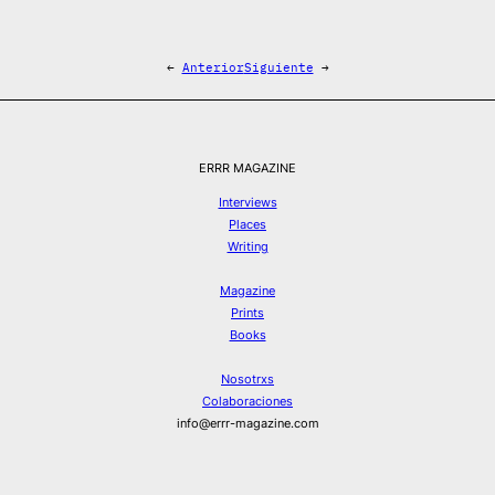
←
Anterior
Siguiente
→
ERRR MAGAZINE
Interviews
Places
Writing
Magazine
Prints
Books
Nosotrxs
Colaboraciones
info@errr-magazine.com