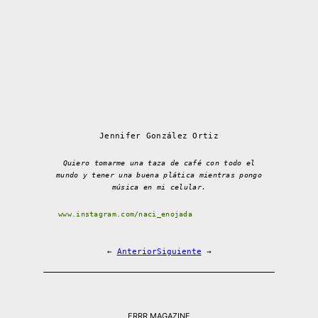
Jennifer González Ortiz
Quiero tomarme una taza de café con todo el
mundo y tener una buena plática mientras pongo
música en mi celular.
www.instagram.com/naci_enojada
←
Anterior
Siguiente
→
ERRR MAGAZINE