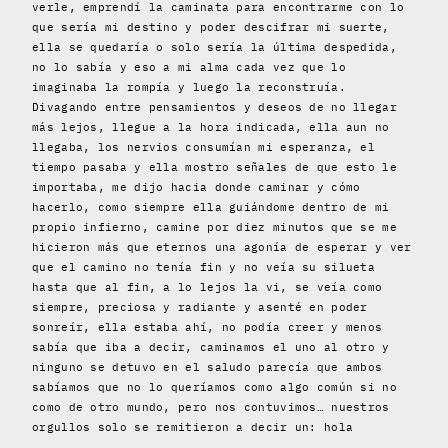
verle, emprendí la caminata para encontrarme con lo
que sería mi destino y poder descifrar mi suerte,
ella se quedaría o solo sería la última despedida,
no lo sabía y eso a mi alma cada vez que lo
imaginaba la rompía y luego la reconstruía.
Divagando entre pensamientos y deseos de no llegar
más lejos, llegue a la hora indicada, ella aun no
llegaba, los nervios consumían mi esperanza, el
tiempo pasaba y ella mostro señales de que esto le
importaba, me dijo hacia donde caminar y cómo
hacerlo, como siempre ella guiándome dentro de mi
propio infierno, camine por diez minutos que se me
hicieron más que eternos una agonía de esperar y ver
que el camino no tenía fin y no veía su silueta
hasta que al fin, a lo lejos la vi, se veía como
siempre, preciosa y radiante y asenté en poder
sonreír, ella estaba ahí, no podía creer y menos
sabía que iba a decir, caminamos el uno al otro y
ninguno se detuvo en el saludo parecía que ambos
sabíamos que no lo queríamos como algo común si no
como de otro mundo, pero nos contuvimos… nuestros
orgullos solo se remitieron a decir un: hola