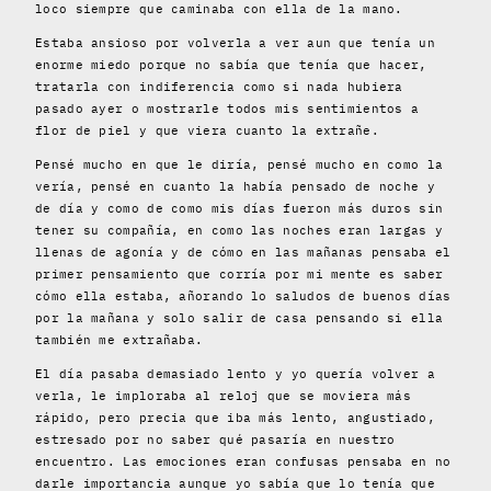
loco siempre que caminaba con ella de la mano.
Estaba ansioso por volverla a ver aun que tenía un
enorme miedo porque no sabía que tenía que hacer,
tratarla con indiferencia como si nada hubiera
pasado ayer o mostrarle todos mis sentimientos a
flor de piel y que viera cuanto la extrañe.
Pensé mucho en que le diría, pensé mucho en como la
vería, pensé en cuanto la había pensado de noche y
de día y como de como mis días fueron más duros sin
tener su compañía, en como las noches eran largas y
llenas de agonía y de cómo en las mañanas pensaba el
primer pensamiento que corría por mi mente es saber
cómo ella estaba, añorando lo saludos de buenos días
por la mañana y solo salir de casa pensando si ella
también me extrañaba.
El día pasaba demasiado lento y yo quería volver a
verla, le imploraba al reloj que se moviera más
rápido, pero precia que iba más lento, angustiado,
estresado por no saber qué pasaría en nuestro
encuentro. Las emociones eran confusas pensaba en no
darle importancia aunque yo sabía que lo tenía que