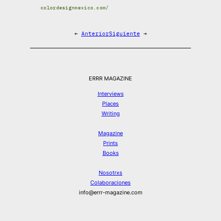
colordesignmexico.com/
←
Anterior
Siguiente
→
ERRR MAGAZINE
Interviews
Places
Writing
Magazine
Prints
Books
Nosotrxs
Colaboraciones
info@errr-magazine.com