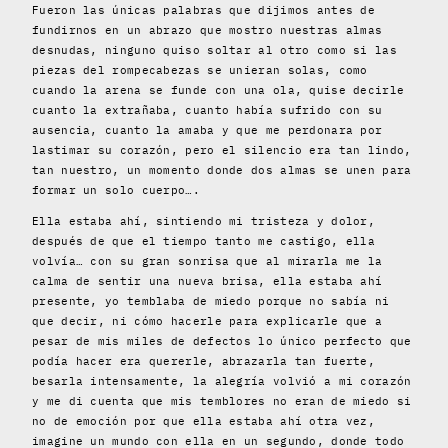
Fueron las únicas palabras que dijimos antes de
fundirnos en un abrazo que mostro nuestras almas
desnudas, ninguno quiso soltar al otro como si las
piezas del rompecabezas se unieran solas, como
cuando la arena se funde con una ola, quise decirle
cuanto la extrañaba, cuanto había sufrido con su
ausencia, cuanto la amaba y que me perdonara por
lastimar su corazón, pero el silencio era tan lindo,
tan nuestro, un momento donde dos almas se unen para
formar un solo cuerpo….
Ella estaba ahí, sintiendo mi tristeza y dolor,
después de que el tiempo tanto me castigo, ella
volvía… con su gran sonrisa que al mirarla me la
calma de sentir una nueva brisa, ella estaba ahí
presente, yo temblaba de miedo porque no sabía ni
que decir, ni cómo hacerle para explicarle que a
pesar de mis miles de defectos lo único perfecto que
podía hacer era quererle, abrazarla tan fuerte,
besarla intensamente, la alegría volvió a mi corazón
y me di cuenta que mis temblores no eran de miedo si
no de emoción por que ella estaba ahí otra vez,
imagine un mundo con ella en un segundo, donde todo